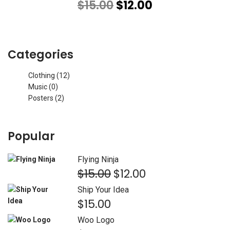
Le
Le
$
15.00
$
12.00
prix
prix
initial
actuel
était :
est :
$15.00.
$12.00.
Categories
Clothing
(12)
Music
(0)
Posters
(2)
Popular
Flying Ninja
Le
Le
$
15.00
$
12.00
prix
prix
Ship Your Idea
initial
actuel
$
15.00
était :
est :
$15.00.
$12.00.
Woo Logo